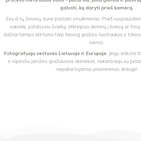
galvoti, ką daryti prieš kamerą.
Esu iš tų žmonių, kurie pastebi smulkmenas. Prieš nuspausdam
suknelę, pataisysiu švarką, atkreipsiu dėmesį į šviesą ar fon
dažnai tampa skirtumu tarp tiesiog gražios nuotraukos ir tokios, 
sienos.
Fotografuoju vestuves Lietuvoje ir Europoje.
Jeigu ieškote f
ir rūpesčiu įamžins gražiausias akimirkas, nekantrauju su Jumis 
nepakartojamus prisiminimus drauge!