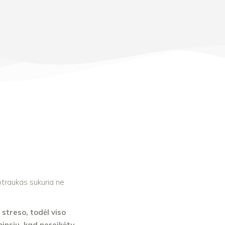
uotraukas sukuria ne
treso, todėl viso
pinsiu, kad nereikėtų