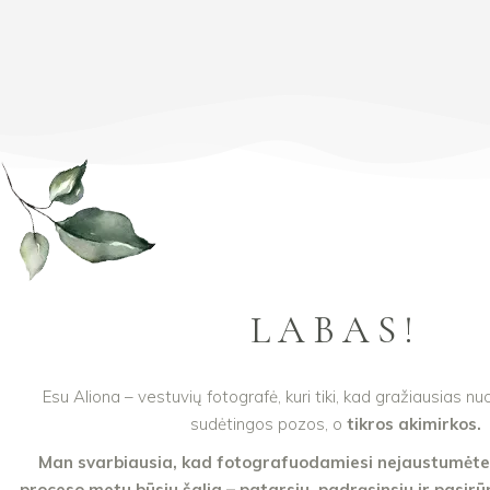
LABAS!
Esu Aliona – vestuvių fotografė, kuri tiki, kad gražiausias n
sudėtingos pozos, o
tikros akimirkos.
Man svarbiausia, kad fotografuodamiesi nejaustumėte s
proceso metu būsiu šalia – patarsiu, padrąsinsiu ir pasirū