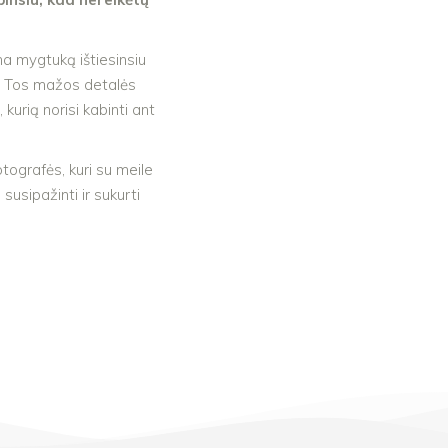
a mygtuką ištiesinsiu
ą. Tos mažos detalės
kurią norisi kabinti ant
otografės, kuri su meile
susipažinti ir sukurti